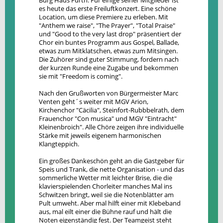
Burg Haus Fürth. Für einige seiner Mitglieder ist
es heute das erste Freiluftkonzert. Eine schöne
Location, um diese Premiere zu erleben. Mit
"Anthem we raise", "The Prayer", "Total Praise"
und "Good to the very last drop" präsentiert der
Chor ein buntes Programm aus Gospel, Ballade,
etwas zum Mitklatschen, etwas zum Mitsingen.
Die Zuhörer sind guter Stimmung, fordern nach
der kurzen Runde eine Zugabe und bekommen
sie mit "Freedom is coming".
Nach den Grußworten von Bürgermeister Marc
Venten geht´s weiter mit MGV Arion,
Kirchenchor "Cäcilia", Steinfort-Rubbbelrath, dem
Frauenchor "Con musica" und MGV "Eintracht"
Kleinenbroich". Alle Chöre zeigen ihre individuelle
Stärke mit jeweils eigenem harmonischen
Klangteppich.
Ein großes Dankeschön geht an die Gastgeber für
Speis und Trank, die nette Organisation - und das
sommerliche Wetter mit leichter Brise, die die
klavierspielenden Chorleiter manches Mal ins
Schwitzen bringt, weil sie die Notenblätter am
Pult umweht. Aber mal hilft einer mit Klebeband
aus, mal eilt einer die Bühne rauf und hält die
Noten eigenständig fest. Der Teamgeist steht