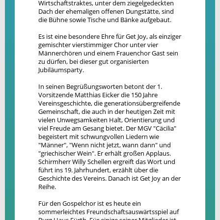
Wirtschaftstraktes, unter dem ziegelgedeckten
Dach der ehemaligen offenen Dungstätte, sind
die Bühne sowie Tische und Bänke aufgebaut.
Es ist eine besondere Ehre für Get Joy, als einziger
gemischter vierstimmiger Chor unter vier
Männerchören und einem Frauenchor Gast sein
zu dürfen, bei dieser gut organisierten
Jubiläumsparty.
In seinen Begrüßungsworten betont der 1.
Vorsitzende Matthias Eicker die 150 Jahre
Vereinsgeschichte, die generationsübergreifende
Gemeinschaft, die auch in der heutigen Zeit mit
vielen Unwegsamkeiten Halt, Orientierung und
viel Freude am Gesang bietet. Der MGV "Cäcilia"
begeistert mit schwungvollen Liedern wie
"Männer", "Wenn nicht jetzt, wann dann" und
"griechischer Wein". Er erhält großen Applaus.
Schirmherr Willy Schellen ergreift das Wort und
führt ins 19. Jahrhundert, erzählt über die
Geschichte des Vereins. Danach ist Get Joy an der
Reihe.
Für den Gospelchor ist es heute ein
sommerleichtes Freundschaftsauswärtsspiel auf